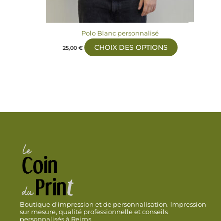
la
page
du
Polo Blanc personnalisé
produit
CHOIX DES OPTIONS
25,00
€
Boutique d’impression et de personnalisation. Impression
sur mesure, qualité professionnelle et conseils
personnalisés à Reims.