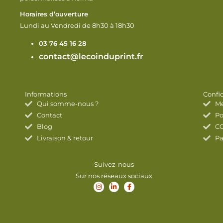
Horaires d’ouverture
Lundi au Vendredi de 8h30 à 18h30
03 76 45 16 28
contact@lecoinduprint.fr
Informations
Confid
Qui somme-nous ?
Me
Contact
Po
Blog
C
Livraison & retour
Pa
Suivez-nous
Sur nos réseaux sociaux
I
L
F
n
i
a
s
n
c
t
k
e
a
e
b
g
d
o
r
i
o