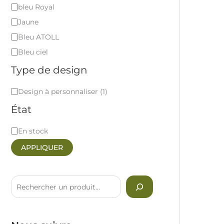
bleu Royal
Jaune
Bleu ATOLL
Bleu ciel
Type de design
Design à personnaliser
(
1
)
État
En stock
APPLIQUER