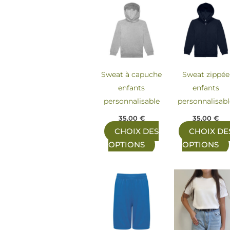
Ce
produit
a
plusieurs
variations.
Les
Sweat à capuche
Sweat zippée
options
enfants
enfants
peuvent
personnalisable
personnalisab
être
35,00
€
35,00
€
choisies
CHOIX DES
CHOIX DE
sur
OPTIONS
OPTIONS
la
page
Ce
du
produit
produit
a
plusieurs
variations.