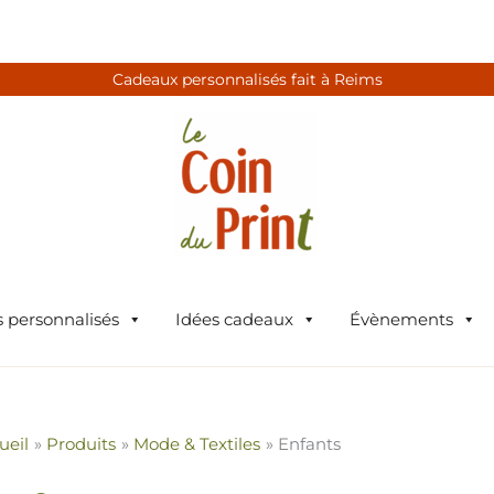
Trié
Cadeaux personnalisés fait à Reims
du
plus
récent
au
plus
ancien
s personnalisés
Idées cadeaux
Évènements
ueil
Produits
Mode & Textiles
Enfants