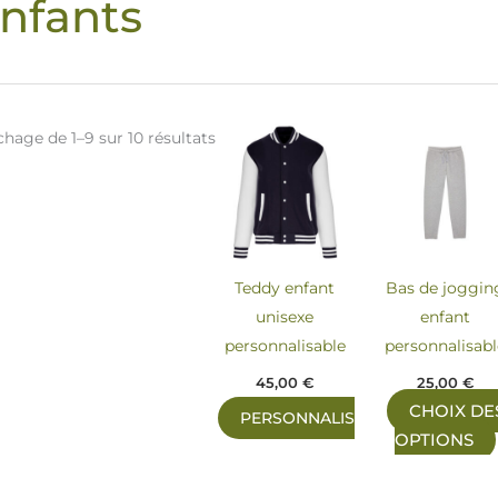
nfants
chage de 1–9 sur 10 résultats
Teddy enfant
Bas de joggin
unisexe
enfant
personnalisable
personnalisab
45,00
€
25,00
€
CHOIX DE
PERSONNALISER
OPTIONS