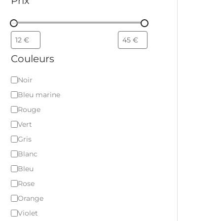
Prix
Couleurs
Noir
Bleu marine
Rouge
Vert
Gris
Blanc
Bleu
Rose
Orange
Violet