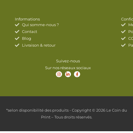
Informations
Confid
Qui somme-nous ?
Me
Contact
Po
Blog
C
Livraison & retour
Pa
Suivez-nous
Sur nos réseaux sociaux
I
L
F
n
i
a
s
n
c
t
k
e
a
e
b
g
d
o
r
i
o
a
n
k
m
-
-
i
f
*selon disponibilité des produits - Copyright © 2026 Le Coin du
n
Print – Tous droits réservés.