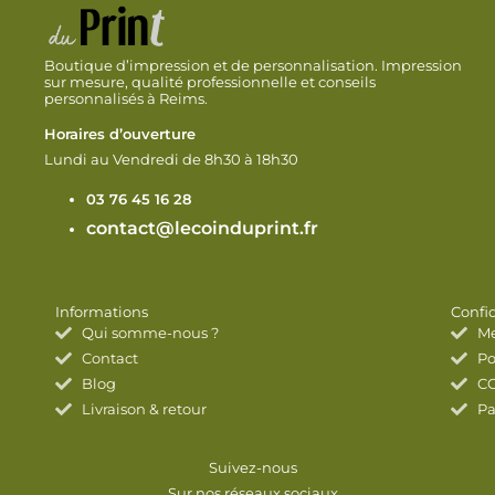
Boutique d’impression et de personnalisation. Impression
sur mesure, qualité professionnelle et conseils
personnalisés à Reims.
Horaires d’ouverture
Lundi au Vendredi de 8h30 à 18h30
03 76 45 16 28
contact@lecoinduprint.fr
Informations
Confid
Qui somme-nous ?
Me
Contact
Po
Blog
C
Livraison & retour
Pa
Suivez-nous
Sur nos réseaux sociaux