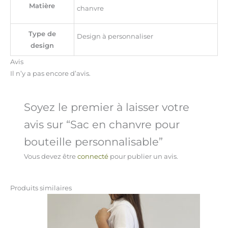
Matière
chanvre
Type de
Design à personnaliser
design
Avis
Il n’y a pas encore d’avis.
Soyez le premier à laisser votre
avis sur “Sac en chanvre pour
bouteille personnalisable”
Vous devez être
connecté
pour publier un avis.
Produits similaires
Ce
produit
a