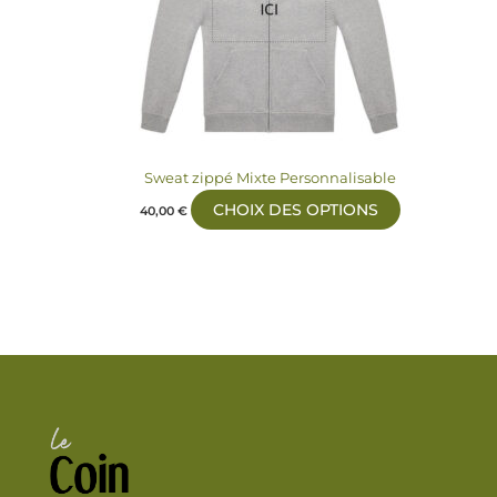
peuvent
être
choisies
sur
la
page
du
Sweat zippé Mixte Personnalisable
produit
CHOIX DES OPTIONS
40,00
€